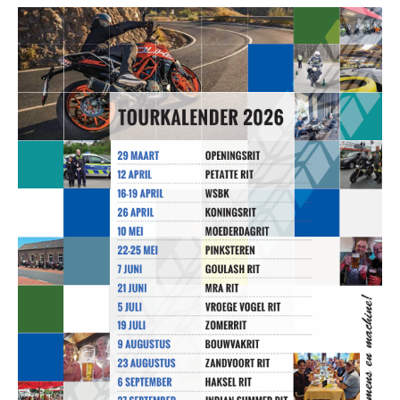
Album: Oude foto''s
Facebook
My route app
Contact
Bestuur