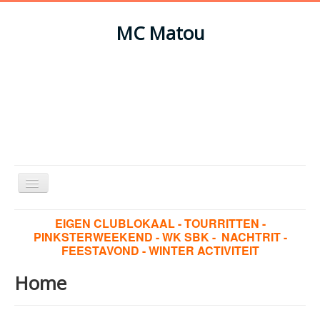
MC Matou
Schakelen
navigatie
Home
EIGEN CLUBLOKAAL - TOURRITTEN -
PINKSTERWEEKEND - WK SBK -
NACHTRIT -
Tourkalender
FEESTAVOND - WINTER ACTIVITEIT
Tapkalender
Home
Pinksteren - 2023